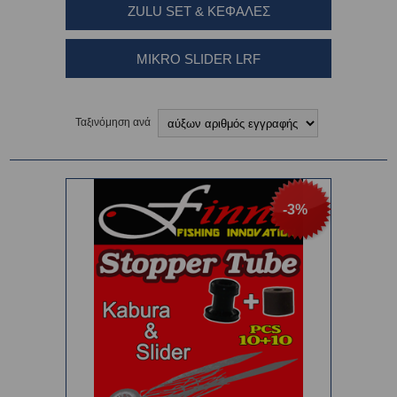
ZULU SET & ΚΕΦΑΛΕΣ
MIKRO SLIDER LRF
Ταξινόμηση ανά
-3%