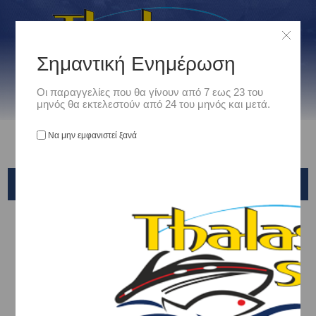
Σημαντική Ενημέρωση
Οι παραγγελίες που θα γίνουν από 7 εως 23 του
μηνός θα εκτελεστούν από 24 του μηνός και μετά.
Να μην εμφανιστεί ξανά
X-PARAGON
Αρχική
/
Είδη Αλιείας
/
ΤΕΧΝΗΤΑ ΔΟΛΩΜΑΤΑ - ΤΣΑΠΑΡΙ - ΚΑΛΑΜΑΡΙΕΡΕΣ
/
SLIDER - TAI RUBBER - KABURA
/
X-PARAGON
SQUID GAME SLIDER