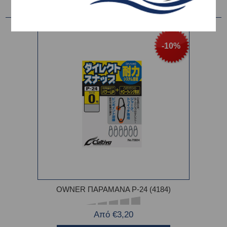
-10%
OWNER ΠΑΡΑΜΑΝΑ P-24 (4184)
Από €3,20