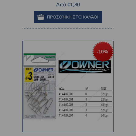
Από €1,80
-10%