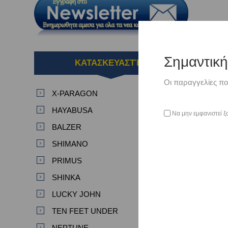
Σημαντικ
ΚΑΤΑΣΚΕΥΑΣΤΈΣ
Οι παραγγελίες πο
X-PARAGON
HAYABUSA
Να μην εμφανιστεί ξ
BALZER
SHIMANO
PRIMUS
SHINKA
LUCKY JOHN
TEN FEET UNDER
NEPTUNE