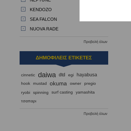
KENDOZO
SEA FALCON
NUOVA RADE
Προβολή όλων
ΔΗΜΟΦΙΛΕΙΣ ΕΤΙΚΕΤΕΣ
daiwa
dtd
hayabusa
cinnetic
egi
okuma
hook
mustad
owner
pregio
ryobi
spinning
surf casting
yamashita
τσαπαρι
Προβολή όλων