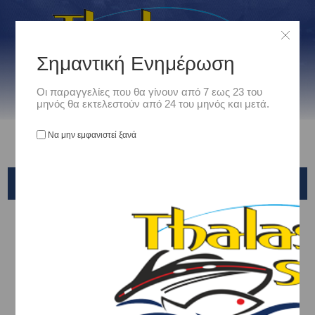
Σημαντική Ενημέρωση
Οι παραγγελίες που θα γίνουν από 7 εως 23 του
μηνός θα εκτελεστούν από 24 του μηνός και μετά.
Να μην εμφανιστεί ξανά
BOTTOM EYE SLIM
Αρχική
/
Είδη Αλιείας
/
ΚΕΦΑΛΕΣ - HEADS - ΚΟΝΤΟΦΥΛΑΚΕΣ
/
X-PARAGON
/
BOTTOM EYE SLIM
Ταξινόμηση ανά