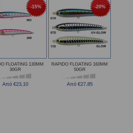
-15%
-20%
DO FLOATING 130MM
RAPIDO FLOATING 160MM
30GR
50GR
Από €23,10
Από €27,85