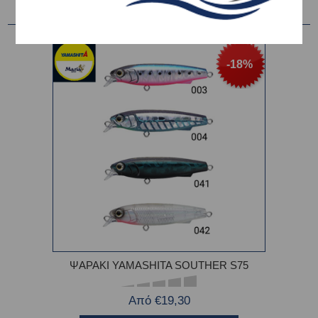
-18%
ΨΑΡΑΚΙ YAMASHITA SOUTHER S75
Από €19,30