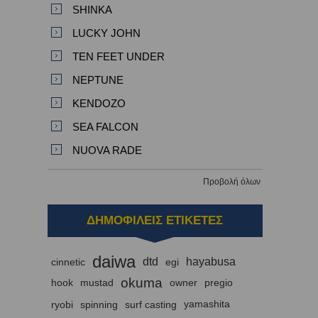
SHINKA
LUCKY JOHN
TEN FEET UNDER
NEPTUNE
KENDOZO
SEA FALCON
NUOVA RADE
Προβολή όλων
ΔΗΜΟΦΙΛΕΙΣ ΕΤΙΚΕΤΕΣ
daiwa
dtd
hayabusa
cinnetic
egi
okuma
hook
mustad
owner
pregio
ryobi
spinning
surf casting
yamashita