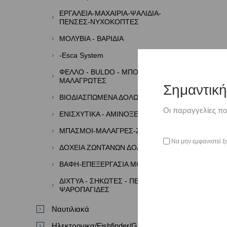
ΕΡΓΑΛΕΙΑ-ΜΑΧΑΙΡΙΑ-ΨΑΛΙΔΙΑ-
ΠΕΝΣΕΣ-ΝΥΧΟΚΟΠΤΕΣ
ΜΟΛΥΒΙΑ - ΒΑΡΙΔΙΑ
-Esca System
ΦΕΛΛΟ - BULDO - ΜΠΟΡΜΠΑΔΕΣ -
ΜΑΛΑΓΡΩΤΕΣ
Σημαντικ
ΒΙΟΔΙΑΣΠΩΜΕΝΑ ΔΟΛΩΜΑΤΑ
Οι παραγγελίες πο
ΕΝΙΣΧΥΤΙΚΑ - ΑΜΙΝΟΞΕΑ - ΑΡΩΜΑΤΑ
ΜΠΑΣΜΟΙ-ΜΑΛΑΓΡΕΣ-ΖΥΜΕΣ
Να μην εμφανιστεί ξ
ΔΟΧΕΙΑ ΖΩΝΤΑΝΩΝ ΔΟΛΩΜΑΤΩΝ
ΒΑΦΗ-ΕΠΕΞΕΡΓΑΣΙΑ ΜΟΛΥΒΙΩΝ
ΔΙΧΤΥΑ - ΣΗΚΩΤΕΣ - ΠΕΖΟΒΟΛΑ -
ΨΑΡΟΠΑΓΙΔΕΣ
Ναυτιλιακά
Ηλεκτρονικα/Fishfinder/GPS/VHF