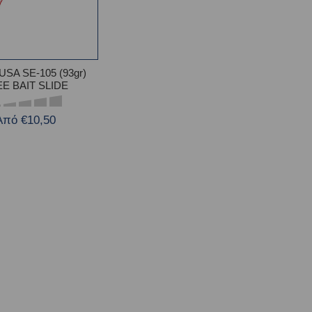
SA SE-105 (93gr)
E BAIT SLIDE
Από €10,50