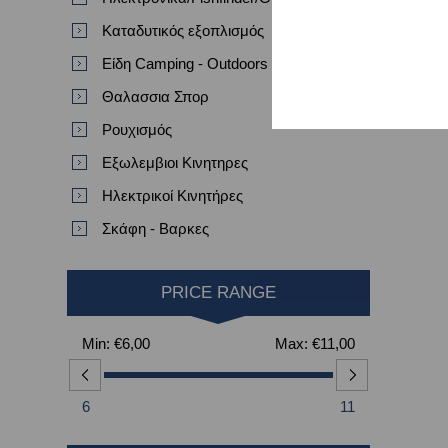
Καταδυτικός εξοπλισμός
Είδη Camping - Outdoors
Θαλασσια Σπορ
Ρουχισμός
Εξωλεμβιοι Κινητηρες
Ηλεκτρικοί Κινητήρες
Σκάφη - Βαρκες
PRICE RANGE
Min:
€6,00
Max:
€11,00
6
11