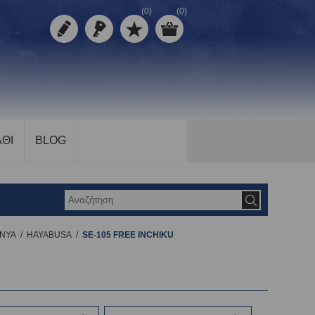
(0)
(0)
ΘΙ
BLOG
ENYA
/
HAYABUSA
/
SE-105 FREE INCHIKU