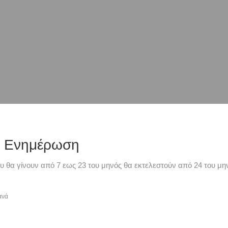
ή Ενημέρωση
υ θα γίνουν από 7 εως 23 του μηνός θα εκτελεστούν από 24 του μην
ανά