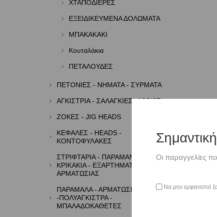
ΧΤΑΠΟΔΙΕΡΕΣ
ΕΞΕΙΔΙΚΕΥΜΕΝΑ ΔΟΛΩΜΑΤΑ
ΜΠΑΚΑΚΑΚΙ
Κουταλάκια
ΠΕΤΑΛΟΥΔΕΣ
ΠΕΤΟΝΙΕΣ - ΝΗΜΑΤΑ - ΣΥΡΜΑΤΑ
ΑΓΚΙΣΤΡΙΑ - ΣΑΛΑΓΚΙΕΣ- ASSIST
ΖΟΚΕΣ - JIG HEADS
ΚΕΦΑΛΕΣ - HEADS -
Σημαντικ
ΚΟΝΤΟΦΥΛΑΚΕΣ
Οι παραγγελίες πο
ΣΤΡΙΦΤΑΡΙΑ - ΠΑΡΑΜΑΝΕΣ -
ΚΡΙΚΑΚΙΑ - ΕΞΑΡΤΗΜΑΤΑ
ΑΡΜΑΤΩΣΙΑΣ
Να μην εμφανιστεί ξ
ΠΑΡΑΜΑΛΑ - ΑΡΜΑΤΩΣΙΕΣ
-ΠΟΛΥΑΓΚΙΣΤΡΑ -
ΜΠΑΛΑΔΟΚΑΘΕΤΕΣ