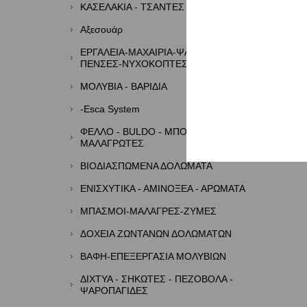
ΚΑΣΕΛΑΚΙΑ - ΤΣΑΝΤΕΣ - ΘΗΚΕΣ
Αξεσουάρ
ΕΡΓΑΛΕΙΑ-ΜΑΧΑΙΡΙΑ-ΨΑΛΙΔΙΑ-
ΠΕΝΣΕΣ-ΝΥΧΟΚΟΠΤΕΣ
ΜΟΛΥΒΙΑ - ΒΑΡΙΔΙΑ
-Esca System
ΦΕΛΛΟ - BULDO - ΜΠΟΡΜΠΑΔΕΣ -
ΜΑΛΑΓΡΩΤΕΣ
ΒΙΟΔΙΑΣΠΩΜΕΝΑ ΔΟΛΩΜΑΤΑ
ΕΝΙΣΧΥΤΙΚΑ - ΑΜΙΝΟΞΕΑ - ΑΡΩΜΑΤΑ
ΜΠΑΣΜΟΙ-ΜΑΛΑΓΡΕΣ-ΖΥΜΕΣ
ΔΟΧΕΙΑ ΖΩΝΤΑΝΩΝ ΔΟΛΩΜΑΤΩΝ
ΒΑΦΗ-ΕΠΕΞΕΡΓΑΣΙΑ ΜΟΛΥΒΙΩΝ
ΔΙΧΤΥΑ - ΣΗΚΩΤΕΣ - ΠΕΖΟΒΟΛΑ -
ΨΑΡΟΠΑΓΙΔΕΣ