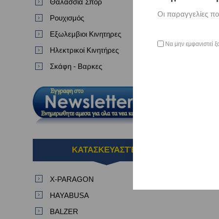
Θαλασσια Σπορ
Οι παραγγελίες πο
Ρουχισμός
Εξωλεμβιοι Κινητηρες
Να μην εμφανιστεί ξ
Ηλεκτρικοί Κινητήρες
Σκάφη - Βαρκες
ΚΑΤΑΣΚΕΥΑΣΤΈΣ
X-PARAGON
HAYABUSA
BALZER