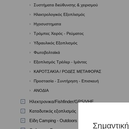
Συστήματα διεύθυνσης & χειρισμού
Ηλεκτρολογικός Εξοπλισμός
Ηχοσυστηματα
Τρόμπες Χειρός - Ρεύματος
Υδραυλικός Εξοπλισμός
Φωτοβολταϊκά
Εξοπλισμός Τρέιλερ - Ιμάντες
ΚΑΡΟΤΣΑΚΙΑ / ΡΟΔΕΣ ΜΕΤΑΦΟΡΑΣ
Προστασία - Συντήρηση - Επισκευή
ΑΝΟΔΙΑ
Ηλεκτρονικα/Fishfinder/GPS/VHF
Καταδυτικός εξοπλισμός
Είδη Camping - Outdoors
Σημαντικ