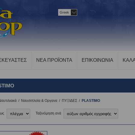
Greek
ΣΚΕΥΑΣΤΕΣ
ΝΕΑ ΠΡΟΪΟΝΤΑ
ΕΠΙΚΟΙΝΩΝΙΑ
ΚΑΛΑ
STIMO
Ναυτιλιακά
/
Ναυσιπλοϊα & Οργανα
/
ΠΥΞΙΔΕΣ
/
PLASTIMO
 ως
Ταξινόμηση ανά