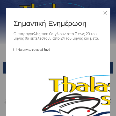
Σημαντική Ενημέρωση
Οι παραγγελίες που θα γίνουν από 7 εως 23 του
μηνός θα εκτελεστούν από 24 του μηνός και μετά.
Να μην εμφανιστεί ξανά
RIVIERA
Αρχική
/
Ναυτιλιακά
/
Ναυσιπλοϊα & Οργανα
/
ΠΥΞΙΔΕΣ
/
RIVIERA
ΠΥΞΙΔΕΣ RIVIERA
Ακριβείς, απόλυτα αξιόπιστες και ανθεκτικές πυξίδες διατίθενται σε μεγάλη ποικιλία,
σχεδίων και χρωμάτων για οποιαδήποτε χρήση. Φέροντας την αξιοπιστία που προσφέρει
το όνομα RIVIERA με την πολύχρονη πείρα στην επιστημονική ανάπτυξη πυξίδων,
εγγυώνται τον καλό προσανατολισμό σας στα ταξίδια σας.