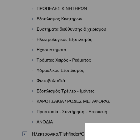
ΠΡΟΠΕΛΕΣ ΚΙΝΗΤΗΡΩΝ
Εξοπλισμος Κινητηρων
Συστήματα διεύθυνσης & χειρισμού
Ηλεκτρολογικός Εξοπλισμός
Ηχοσυστηματα
Τρόμπες Χειρός - Ρεύματος
Υδραυλικός Εξοπλισμός
Φωτοβολταϊκά
Εξοπλισμός Τρέιλερ - Ιμάντες
ΚΑΡΟΤΣΑΚΙΑ / ΡΟΔΕΣ ΜΕΤΑΦΟΡΑΣ
Προστασία - Συντήρηση - Επισκευή
ΑΝΟΔΙΑ
Ηλεκτρονικα/Fishfinder/GPS/VHF