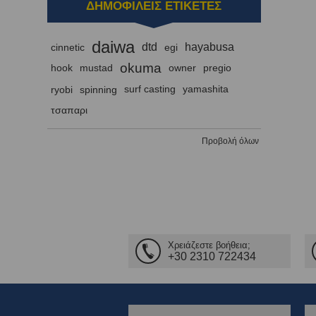
ΔΗΜΟΦΙΛΕΙΣ ΕΤΙΚΕΤΕΣ
daiwa
dtd
hayabusa
cinnetic
egi
okuma
hook
mustad
owner
pregio
ryobi
spinning
surf casting
yamashita
τσαπαρι
Προβολή όλων
Χρειάζεστε βοήθεια;
+30 2310 722434