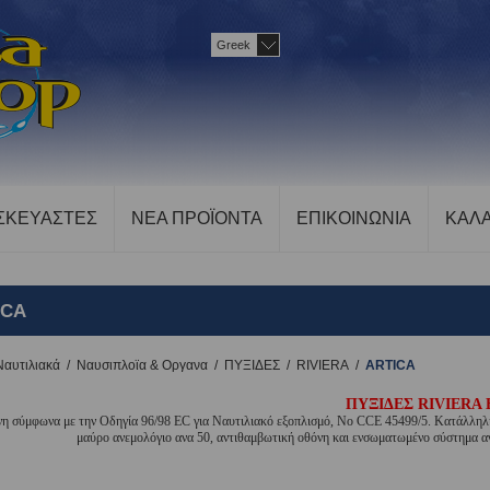
Greek
ΣΚΕΥΑΣΤΕΣ
ΝΕΑ ΠΡΟΪΟΝΤΑ
ΕΠΙΚΟΙΝΩΝΙΑ
ΚΑΛΑ
ICA
Ναυτιλιακά
/
Ναυσιπλοϊα & Οργανα
/
ΠΥΞΙΔΕΣ
/
RIVIERA
/
ARTICA
ΠΥΞΙΔΕΣ RIVIERA 
νη σύμφωνα με την Οδηγία 96/98 EC για Ναυτιλιακό εξοπλισμό, Νο CCE 45499/5. Κατάλληλη 
μαύρο ανεμολόγιο ανα 50, αντιθαμβωτική οθόνη και ενσωματωμένο σύστημα α