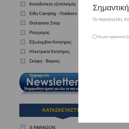
Καταδυτικός εξοπλισμός
Σημαντικ
Είδη Camping - Outdoors
Οι παραγγελίες πο
Θαλασσια Σπορ
Ρουχισμός
Να μην εμφανιστεί ξ
Εξωλεμβιοι Κινητηρες
Ηλεκτρικοί Κινητήρες
Σκάφη - Βαρκες
ΚΑΤΑΣΚΕΥΑΣΤΈΣ
X-PARAGON