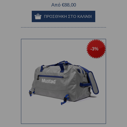
Από €88,00
-3%