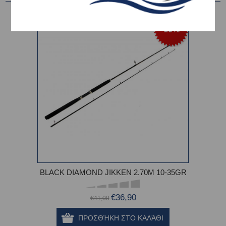
-10%
BLACK DIAMOND JIKKEN 2.70M 10-35GR
€36,90
€41,00