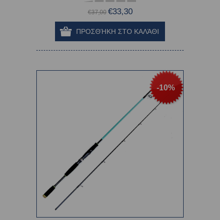
€33,30
€37,00
-10%