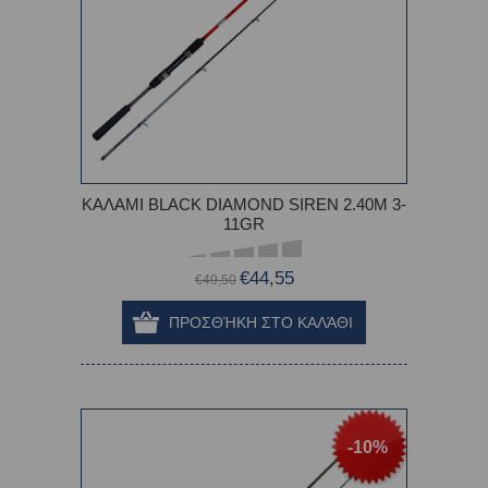
ΚΑΛΑΜΙ BLACK DIAMOND SIREN 2.40Μ 3-
11GR
€44,55
€49,50
-10%