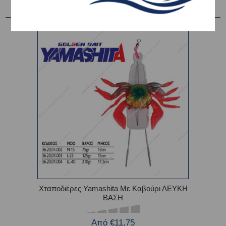
Χταποδιέρες Yamashita Με Καβούρι ΛΕΥΚΗ
ΒΑΣΗ
Από €11,75