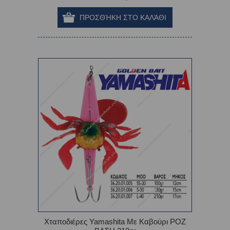
Χταποδιέρες Yamashita Με Καβούρι ΡΟΖ