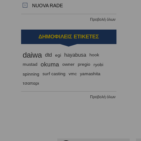
NUOVA RADE
Προβολή όλων
ΔΗΜΟΦΙΛΕΙΣ ΕΤΙΚΕΤΕΣ
daiwa
dtd
hayabusa
egi
hook
okuma
mustad
owner
pregio
ryobi
spinning
surf casting
vmc
yamashita
τσαπαρι
Προβολή όλων