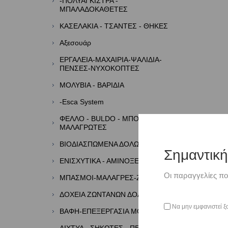
-ΠΟΛΥΑΓΚΙΣΤΡΑ -
ΜΠΑΛΑΔΟΚΑΘΕΤΕΣ
ΚΑΣΕΛΑΚΙΑ - ΤΣΑΝΤΕΣ - ΘΗΚΕΣ
Αξεσουάρ
ΕΡΓΑΛΕΙΑ-ΜΑΧΑΙΡΙΑ-ΨΑΛΙΔΙΑ-
ΠΕΝΣΕΣ-ΝΥΧΟΚΟΠΤΕΣ
ΜΟΛΥΒΙΑ - ΒΑΡΙΔΙΑ
-Esca System
ΦΕΛΛΟ - BULDO - ΜΠΟΡΜΠΑΔΕΣ -
ΜΑΛΑΓΡΩΤΕΣ
ΒΙΟΔΙΑΣΠΩΜΕΝΑ ΔΟΛΩΜΑΤΑ
Σημαντικ
ΕΝΙΣΧΥΤΙΚΑ - ΑΜΙΝΟΞΕΑ - ΑΡΩΜΑΤΑ
Οι παραγγελίες πο
ΜΠΑΣΜΟΙ-ΜΑΛΑΓΡΕΣ-ΖΥΜΕΣ
ΔΟΧΕΙΑ ΖΩΝΤΑΝΩΝ ΔΟΛΩΜΑΤΩΝ
Να μην εμφανιστεί ξ
ΒΑΦΗ-ΕΠΕΞΕΡΓΑΣΙΑ ΜΟΛΥΒΙΩΝ