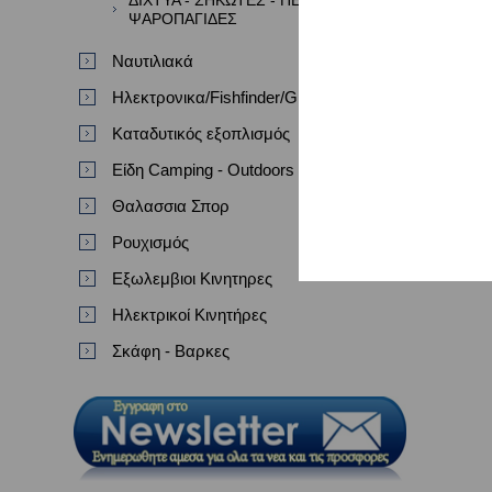
ΔΙΧΤΥΑ - ΣΗΚΩΤΕΣ - ΠΕΖΟΒΟΛΑ -
ΨΑΡΟΠΑΓΙΔΕΣ
Ναυτιλιακά
Ηλεκτρονικα/Fishfinder/GPS/VHF
Καταδυτικός εξοπλισμός
Είδη Camping - Outdoors
Θαλασσια Σπορ
Ρουχισμός
Εξωλεμβιοι Κινητηρες
Ηλεκτρικοί Κινητήρες
Σκάφη - Βαρκες