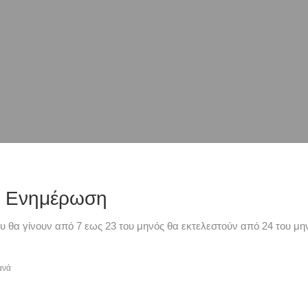
ή Ενημέρωση
υ θα γίνουν από 7 εως 23 του μηνός θα εκτελεστούν από 24 του μην
ανά