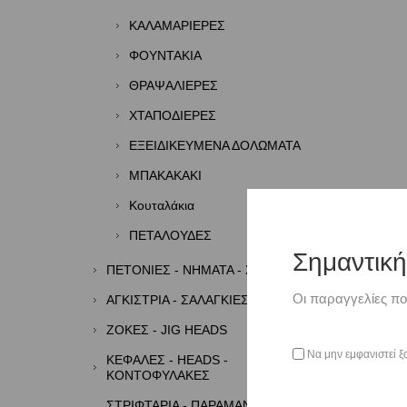
ΚΑΛΑΜΑΡΙΕΡΕΣ
ΦΟΥΝΤΑΚΙΑ
ΘΡΑΨΑΛΙΕΡΕΣ
ΧΤΑΠΟΔΙΕΡΕΣ
ΕΞΕΙΔΙΚΕΥΜΕΝΑ ΔΟΛΩΜΑΤΑ
ΜΠΑΚΑΚΑΚΙ
Κουταλάκια
ΠΕΤΑΛΟΥΔΕΣ
Σημαντικ
ΠΕΤΟΝΙΕΣ - ΝΗΜΑΤΑ - ΣΥΡΜΑΤΑ
Οι παραγγελίες πο
ΑΓΚΙΣΤΡΙΑ - ΣΑΛΑΓΚΙΕΣ- ASSIST
ΖΟΚΕΣ - JIG HEADS
Να μην εμφανιστεί ξ
ΚΕΦΑΛΕΣ - HEADS -
ΚΟΝΤΟΦΥΛΑΚΕΣ
ΣΤΡΙΦΤΑΡΙΑ - ΠΑΡΑΜΑΝΕΣ -